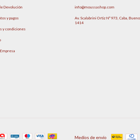
 de Devolución
info@moussashop.com
tos y pagos
Av. Scalabrini Ortiz Nº 973, Caba, Bueno
1414
s y condiciones
o
 Empresa
Medios de envío