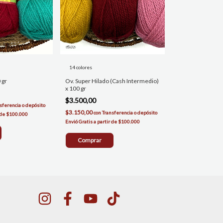
14 colores
 gr
Ov. Super Hilado (Cash Intermedio)
x 100 gr
$3.500,00
sferencia o depósito
$3.150,00
con
Transferencia o depósito
Comprar