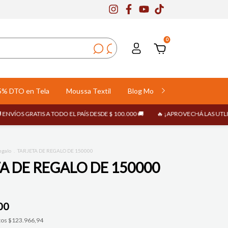
0
5% DTO en Tela
Moussa Textil
Blog Moussa
Compra Mayo
OS GRATIS A TODO EL PAÍS DESDE $ 100.000 🚚
🔥 ¡APROVECHÁ LAS UTLIMAS O
egalo
.
TARJETA DE REGALO DE 150000
A DE REGALO DE 150000
00
tos
$123.966,94