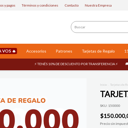
os y pagos
Términos y condiciones
Contacto
Nuestra Empresa
A VOS
Accesorios
Patrones
Tarjetas de Regalo
1
⚡ TENÉS 10% DE DESCUENTO POR TRANSFERENCIA ⚡
🚚 ENVÍ
Inicio
.
Tarjetas de R
TARJET
SKU:
150000
$150.000,
Precio sin impues