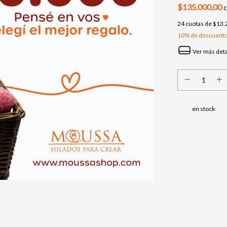
$135.000,00
24
cuotas de
$13.
10% de descuent
Ver más deta
en stock