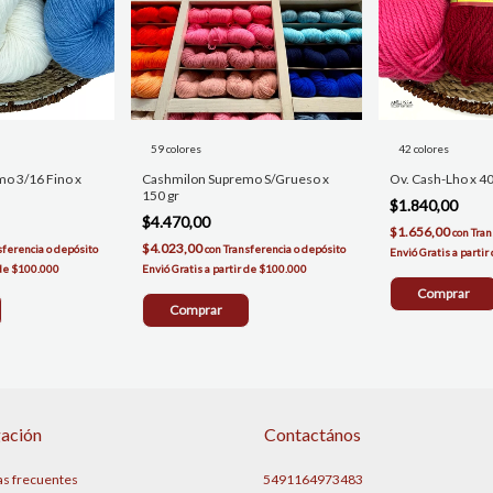
59 colores
42 colores
o 3/16 Fino x
Cashmilon Supremo S/Grueso x
Ov. Cash-Lho x 40
150 gr
$1.840,00
$4.470,00
$1.656,00
con
Tran
$4.023,00
sferencia o depósito
con
Transferencia o depósito
Comprar
Comprar
ación
Contactános
as frecuentes
5491164973483