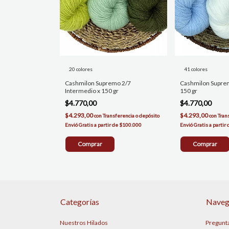
20 colores
41 colores
Cashmilon Supremo 2/7
Cashmilon Suprem
Intermedio x 150 gr
150 gr
$4.770,00
$4.770,00
$4.293,00
$4.293,00
con
Transferencia o depósito
con
Tran
Comprar
Comprar
Categorías
Naveg
Nuestros Hilados
Pregunt