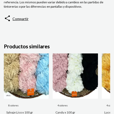
referencia. Los mismos pueden variar debido a cambios en las partidas de
tintorerías o por las diferencias en pantallas y dispositivos.
Compartir
Productos similares
8 colores
4 colores
4 colo
Salvaje Liso x 100 gr
Candy x 100 gr
Lucero