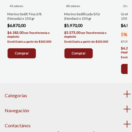
41 colores
80 colores
21 col
Merino Sedif. Fina 2/8
Merino Sedificada S/Gr
Greta (
(Nevada) x 150 gr
(Nevilan) x 150 gr
150 gr
$6.870,00
$5.970,00
$6.98
$6.183,00
$5.373,00
con
Transferencia o
con
Transferencia o
5% O
depósito
depósito
$7.350,
$6.284
depósit
Comprar
Comprar
C
Categorías
Navegación
Contactános