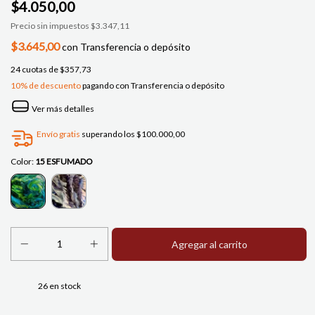
$4.050,00
Precio sin impuestos
$3.347,11
$3.645,00
con
Transferencia o depósito
24
cuotas de
$357,73
10% de descuento
pagando con Transferencia o depósito
Ver más detalles
Envío gratis
superando los
$100.000,00
Color:
15 ESFUMADO
26
en stock