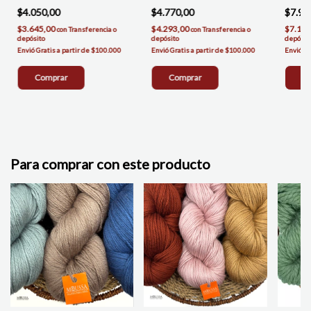
$4.050,00
$4.770,00
$7.95
$3.645,00
$4.293,00
$7.155
con
Transferencia o
con
Transferencia o
depósito
depósito
depósit
Comprar
Comprar
C
Para comprar con este producto