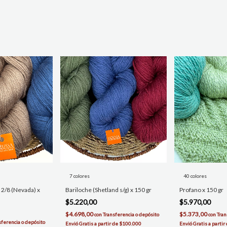
7 colores
40 colores
 2/8 (Nevada) x
Bariloche (Shetland s/g) x 150 gr
Profano x 150 gr
$5.220,00
$5.970,00
$4.698,00
$5.373,00
con
Transferencia o depósito
con
Tran
sferencia o depósito