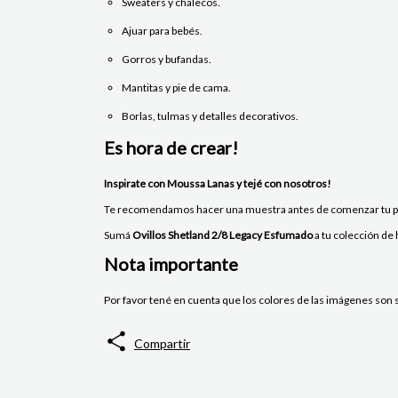
Sweaters y chalecos.
Ajuar para bebés.
Gorros y bufandas.
Mantitas y pie de cama.
Borlas, tulmas y detalles decorativos.
Es hora de crear!
Inspirate con Moussa Lanas y tejé con nosotros!
Te recomendamos hacer una muestra antes de comenzar tu pro
Sumá
Ovillos Shetland 2/8 Legacy Esfumado
a tu colección de
Nota importante
Por favor tené en cuenta que los colores de las imágenes son so
Compartir