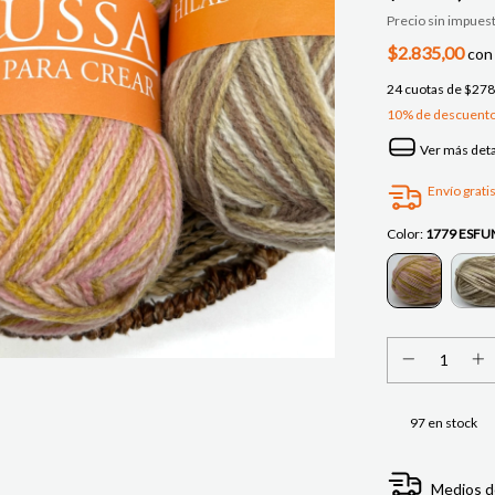
Precio sin impues
$2.835,00
con
24
cuotas de
$278
10% de descuent
Ver más deta
Envío grati
Color:
1779 ESF
97
en stock
Medios d