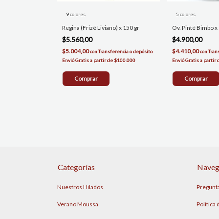
9 colores
5 colores
Regina (Frizé Liviano) x 150 gr
Ov. Pinté Bimbo x
$5.560,00
$4.900,00
$5.004,00
$4.410,00
con
Transferencia o depósito
con
Tran
Comprar
Comprar
Categorías
Naveg
Nuestros Hilados
Pregunt
Verano Moussa
Política