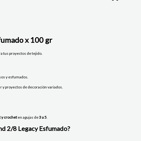
sfumado x 100 gr
ra tus proyectos de tejido.
lisos y esfumados.
ar y proyectos de decoración variados.
t y crochet
en agujas de
3 a 5
.
and 2/8 Legacy Esfumado?