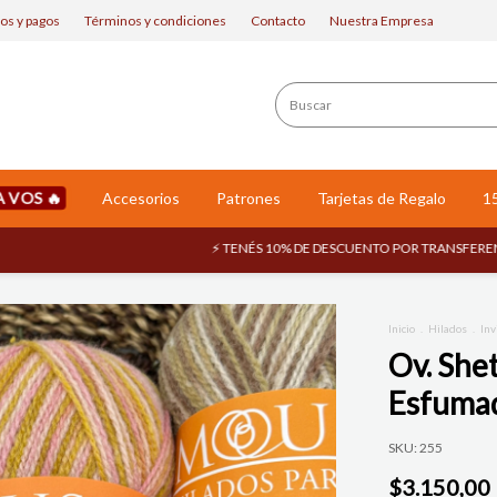
os y pagos
Términos y condiciones
Contacto
Nuestra Empresa
A VOS
Accesorios
Patrones
Tarjetas de Regalo
1
⚡ TENÉS 10% DE DESCUENTO POR TRANSFERENCIA ⚡
Inicio
.
Hilados
.
Inv
Ov. She
Esfumad
SKU:
255
$3.150,00