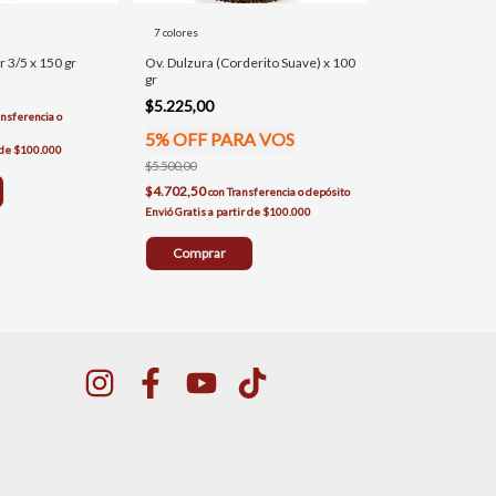
7 colores
 3/5 x 150 gr
Ov. Dulzura (Corderito Suave) x 100
gr
$5.225,00
ansferencia o
5% OFF PARA VOS
$5.500,00
$4.702,50
con
Transferencia o depósito
Comprar