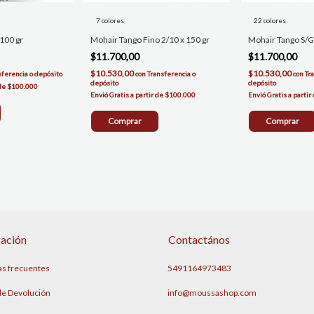
7 colores
22 colores
 100 gr
Mohair Tango Fino 2/10 x 150 gr
Mohair Tango S/Gr
$11.700,00
$11.700,00
$10.530,00
$10.530,00
sferencia o depósito
con
Transferencia o
con
Tr
depósito
depósito
Comprar
Comprar
ación
Contactános
as frecuentes
5491164973483
 de Devolución
info@moussashop.com