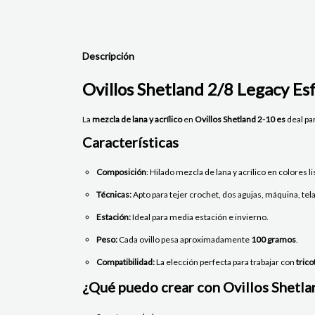
Descripción
Ovillos Shetland 2/8 Legacy E
La
mezcla de lana y acrílico
en
Ovillos
Shetland 2-10 es
deal pa
Características
Composición
: Hilado mezcla de lana y acrílico en colores 
Técnicas:
Apto para tejer crochet, dos agujas, máquina, tel
Estación:
Ideal para media estación e invierno.
Peso:
Cada ovillo pesa aproximadamente
100 gramos
.
Compatibilidad:
La elección perfecta para trabajar con
trico
¿Qué puedo crear con Ovillos Shetl