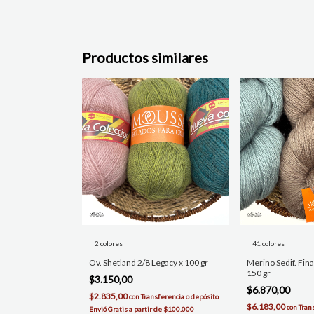
Productos similares
2 colores
41 colores
Ov. Shetland 2/8 Legacy x 100 gr
Merino Sedif. Fina
150 gr
$3.150,00
$6.870,00
$2.835,00
con
Transferencia o depósito
$6.183,00
con
Tran