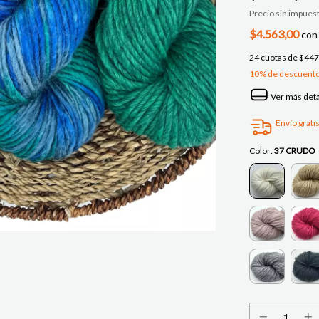
Precio sin impues
$4.563,00
con
24
cuotas de
$447
10% de descuent
Ver más deta
Envío grati
Color:
37 CRUDO