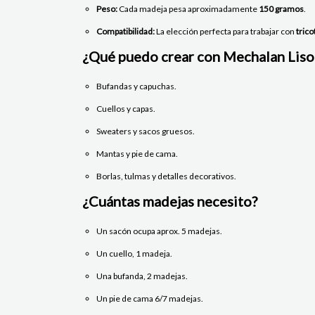
Peso:
Cada madeja pesa aproximadamente
150 gramos
.
Compatibilidad:
La elección perfecta para trabajar con
trico
¿Qué puedo crear con Mechalan Liso
Bufandas y capuchas.
Cuellos y capas.
Sweaters y sacos gruesos.
Mantas y pie de cama.
Borlas, tulmas y detalles decorativos.
¿Cuántas madejas necesito?
Un sacón ocupa aprox. 5 madejas.
Un cuello, 1 madeja.
Una bufanda, 2 madejas.
Un pie de cama 6/7 madejas.