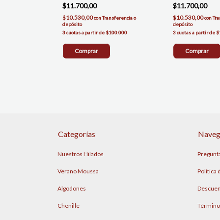
$11.700,00
$11.700,00
$10.530,00
$10.530,00
con
Transferencia o
con
Tra
depósito
depósito
Comprar
Comprar
Categorías
Naveg
Nuestros Hilados
Pregunt
Verano Moussa
Política
Algodones
Descuen
Chenille
Término