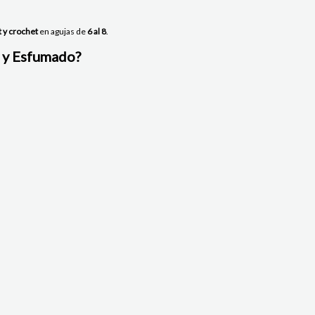
t y crochet
en agujas de
6
al 8
.
 y Esfumado?