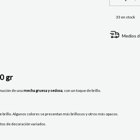
33
en stock
Medios d
0 gr
binación de una
mecha gruesa y sedosa
, con un toque de brillo.
 brillo. Algunos colores se presentan más brillosos y otros más opacos.
ectos de decoración variados.