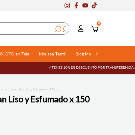
0
5% DTO en Tela
Moussa Textil
Blog Moussa
Compra Mayo
⚡ TENÉS 10% DE DESCUENTO POR TRANSFERENCIA ⚡
🚚 EN
ierno
.
Mechalan Liso y Esfumado x 150 gr
n Liso y Esfumado x 150