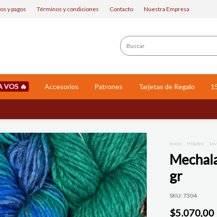
os y pagos
Términos y condiciones
Contacto
Nuestra Empresa
A VOS
Accesorios
Patrones
Tarjetas de Regalo
1
Inicio
.
Hilados
.
Inv
Mechala
gr
SKU:
7304
$5.070,00