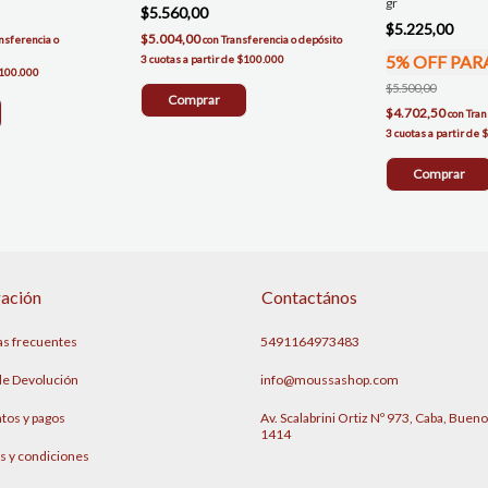
gr
$5.560,00
$5.225,00
$5.004,00
nsferencia o
con
Transferencia o depósito
5% OFF PAR
$5.500,00
Comprar
$4.702,50
con
Tran
Comprar
ación
Contactános
as frecuentes
5491164973483
 de Devolución
info@moussashop.com
tos y pagos
Av. Scalabrini Ortiz Nº 973, Caba, Bueno
1414
s y condiciones