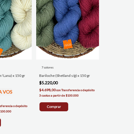
7 colores
/ Lana) x 150 gr
Bariloche (Shetland s/g) x 150 gr
$5.220,00
$4.698,00
con
Transferencia o depósito
A VOS
sferencia o depósito
Comprar