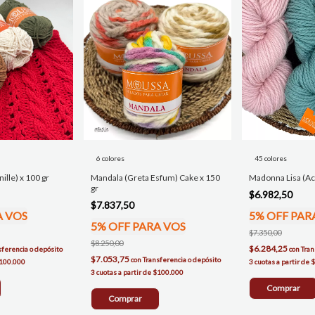
6 colores
45 colores
ille) x 100 gr
Mandala (Greta Esfum) Cake x 150
Madonna Lisa (Acr
gr
$6.982,50
$7.837,50
A VOS
5% OFF PAR
5% OFF PARA VOS
$7.350,00
$8.250,00
$6.284,25
sferencia o depósito
con
Tran
$7.053,75
con
Transferencia o depósito
Comprar
Comprar