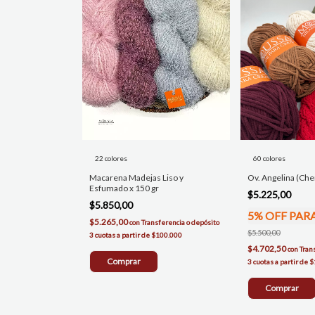
22 colores
60 colores
Macarena Madejas Liso y
Ov. Angelina (Chen
Esfumado x 150 gr
$5.225,00
$5.850,00
5% OFF PAR
$5.265,00
con
Transferencia o depósito
$5.500,00
$4.702,50
con
Tran
Comprar
Comprar