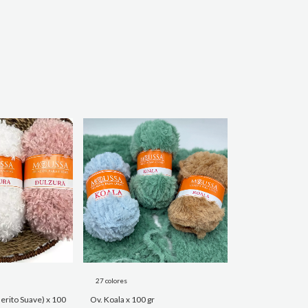
27 colores
erito Suave) x 100
Ov. Koala x 100 gr