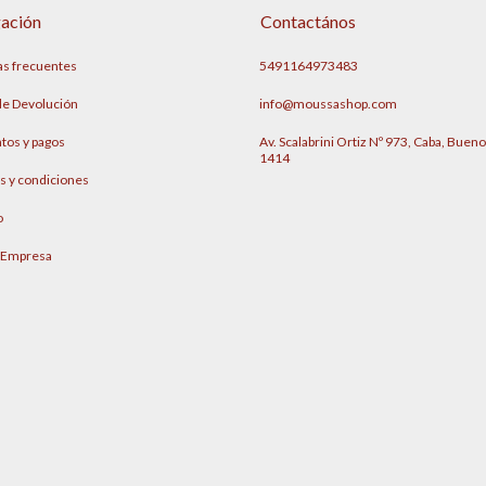
ación
Contactános
as frecuentes
5491164973483
 de Devolución
info@moussashop.com
tos y pagos
Av. Scalabrini Ortiz Nº 973, Caba, Bueno
1414
s y condiciones
o
 Empresa