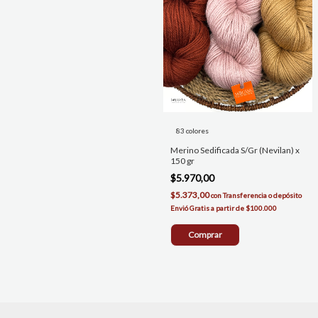
83 colores
Merino Sedificada S/Gr (Nevilan) x
150 gr
$5.970,00
$5.373,00
con
Transferencia o depósito
Comprar