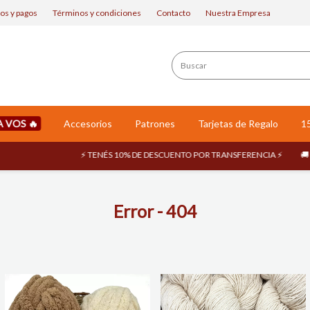
os y pagos
Términos y condiciones
Contacto
Nuestra Empresa
A VOS
Accesorios
Patrones
Tarjetas de Regalo
1
⚡ TENÉS 10% DE DESCUENTO POR TRANSFERENCIA ⚡
🚚 EN
Error - 404