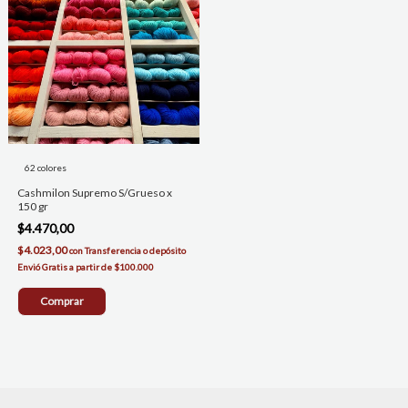
62 colores
Cashmilon Supremo S/Grueso x
150 gr
$4.470,00
$4.023,00
con
Transferencia o depósito
Comprar