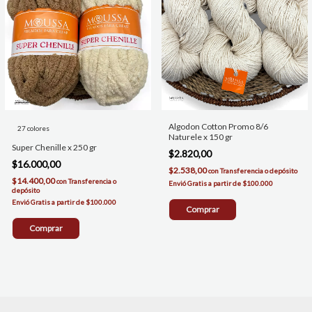
Algodon Cotton Promo 8/6
27 colores
Naturele x 150 gr
Super Chenille x 250 gr
$2.820,00
$16.000,00
$2.538,00
con
Transferencia o depósito
$14.400,00
con
Transferencia o
depósito
Comprar
Comprar