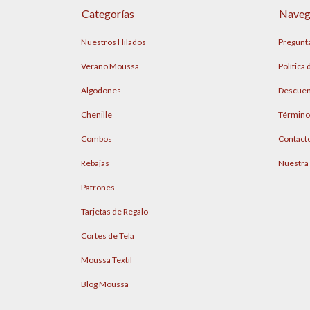
Categorías
Naveg
Nuestros Hilados
Pregunt
Verano Moussa
Política
Algodones
Descuen
Chenille
Término
Combos
Contact
Rebajas
Nuestra
Patrones
Tarjetas de Regalo
Cortes de Tela
Moussa Textil
Blog Moussa